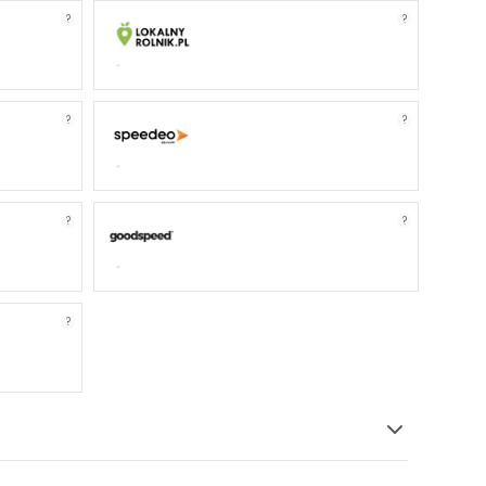
?
?
?
?
?
?
?