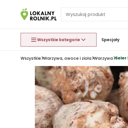
Pomiń nawigację
Aby wyjść z menu, naciśnij przycisk Esc.
Wszystkie kategorie
Specjały
Seler 
Wszystkie
Warzywa, owoce i zioła
Warzywa