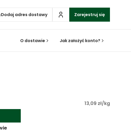
Dodaj adres dostawy
Zarejestruj się
O dostawie
Jak założyć konto?
13,09 zł/kg
wie