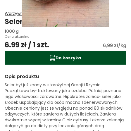
Warzywniczek Gospodarstwo Rolne
Seler
1000 g
Cena aktualna
6.99 zł / 1 szt.
6,99 zł/kg
Do koszyka
Opis produktu
Seler był już znany w starożytnej Grecji i Rzymie.
Początkowo był traktowany jako ozdoba. Później poznano
jego właściwości zdrowotne. Hipokrates zalecał seler jako
środek uspokajający dla osób mocno zdenerwowanych.
Obecnie ceniony jest ze względu na ponad 80 składników
odżywczych, które zawiera w dużych ilościach. Zawiera
dwukrotnie więcej witaminy C niż cytrusy. Lekarze zalecają
dołączyć go do diety przy leczeniu górnych dróg