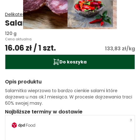
Delikatesy Smakosza
Salamitki wieprzowe (chilli)
120 g
Cena aktualna
16.06 zł / 1 szt.
133,83 zł/kg
Do koszyka
Opis produktu
Salamitka wieprzowa to bardzo cienkie salami które
dojrzewa u nas ok.1 miesiąca. W procesie dojrzewania traci
60% swojej masy.
Najbliższe terminy w dostawie
?