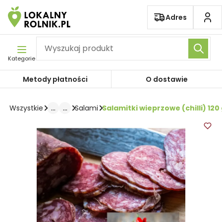
Pomiń nawigację
Adres
Kategorie
Metody płatności
O dostawie
...
...
Salamitki wieprzowe (chilli) 120
Wszystkie
Salami