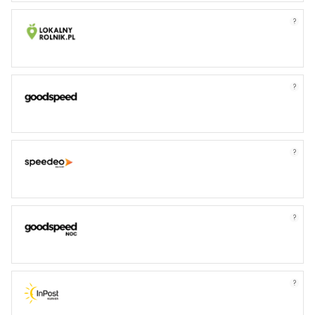
?
?
?
?
?