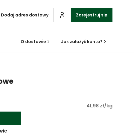
Dodaj adres dostawy
Zarejestruj się
O dostawie
Jak założyć konto?
zowe
41,98 zł/kg
wie