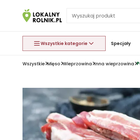
Pomiń nawigację
Aby wyjść z menu, naciśnij przycisk Esc.
Wszystkie kategorie
Specjały
P
Wszystkie
Mięso
Wieprzowina
Inna wieprzowina