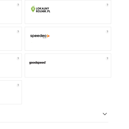
?
?
?
?
?
?
?