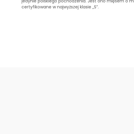
jedynie polskiego pochodzenia. Jest ono mięsem o mi
certyfikowane w najwyższej klasie „S”.