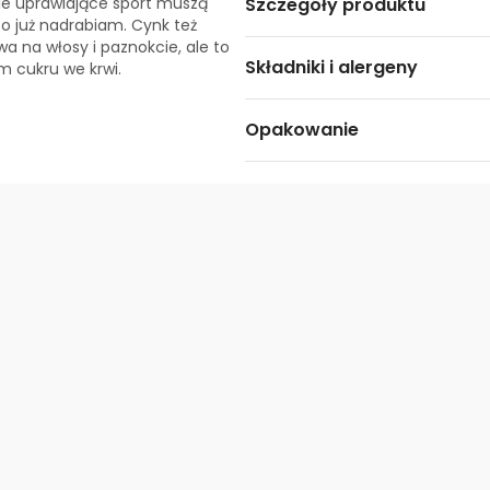
ie uprawiające sport muszą
Szczegóły produktu
o już nadrabiam. Cynk też
a na włosy i paznokcie, ale to
Składniki i alergeny
m cukru we krwi.
Opakowanie