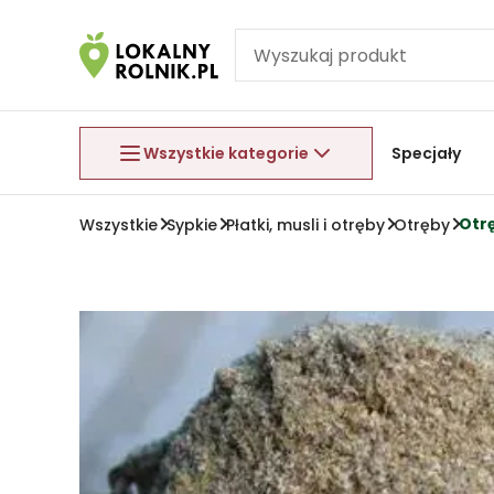
Pomiń nawigację
Aby wyjść z menu, naciśnij przycisk Esc.
Wszystkie kategorie
Specjały
Otr
Wszystkie
Sypkie
Płatki, musli i otręby
Otręby