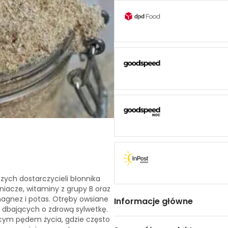
zych dostarczycieli błonnika
iacze, witaminy z grupy B oraz
 magnez i potas. Otręby owsiane
Informacje główne
b dbających o zdrową sylwetkę.
cym pędem życia, gdzie często