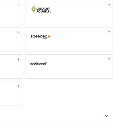
?
?
?
?
?
?
?