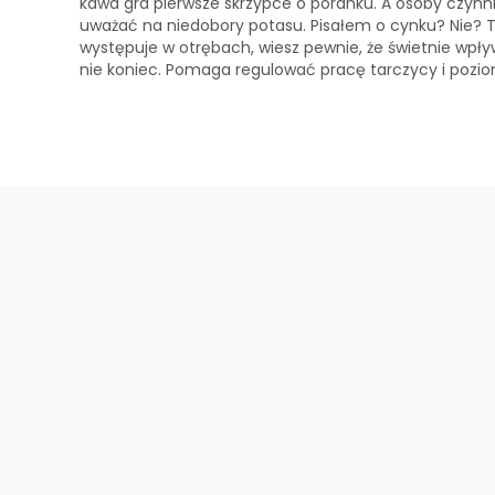
kawa gra pierwsze skrzypce o poranku. A osoby czynn
uważać na niedobory potasu. Pisałem o cynku? Nie? T
występuje w otrębach, wiesz pewnie, że świetnie wpływ
nie koniec. Pomaga regulować pracę tarczycy i pozio