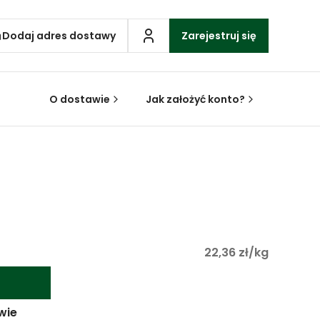
Dodaj adres dostawy
Zarejestruj się
O dostawie
Jak założyć konto?
22,36 zł/kg
wie