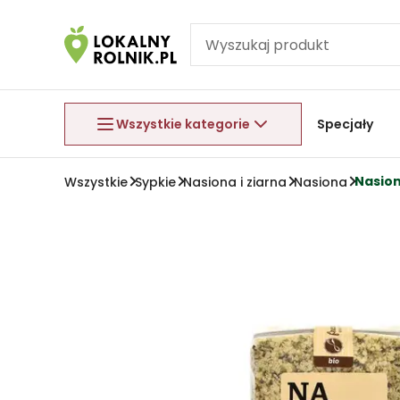
Pomiń nawigację
Aby wyjść z menu, naciśnij przycisk Esc.
Wszystkie kategorie
Specjały
Nasion
Wszystkie
Sypkie
Nasiona i ziarna
Nasiona