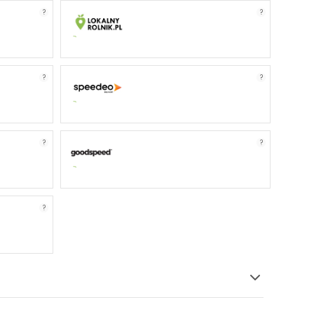
?
?
?
?
?
?
?