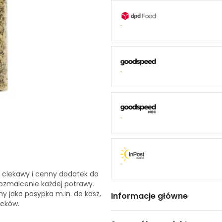
 ciekawy i cenny dodatek do
rozmaicenie każdej potrawy.
lny jako posypka m.in. do kasz,
Informacje główne
ieków.