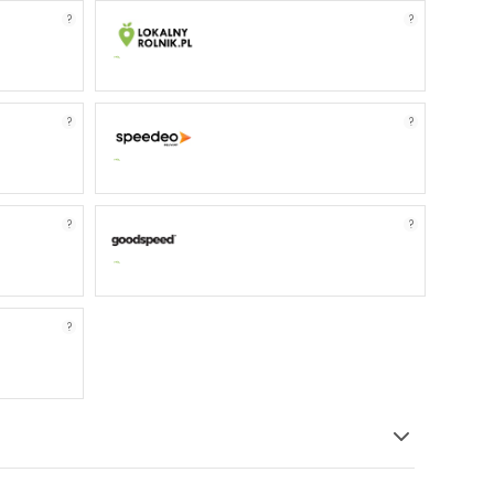
?
?
?
?
?
?
?