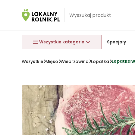
Pomiń nawigację
Aby wyjść z menu, naciśnij przycisk Esc.
Wszystkie kategorie
Specjały
Łopatka w
Wszystkie
Mięso
Wieprzowina
Łopatka