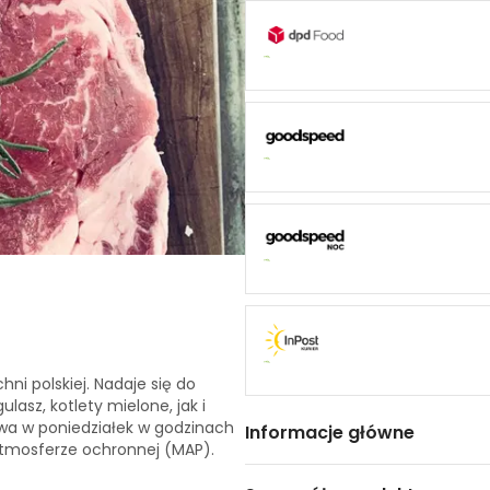
ni polskiej. Nadaje się do
lasz, kotlety mielone, jak i
twa w poniedziałek w godzinach
Informacje główne
atmosferze ochronnej (MAP).