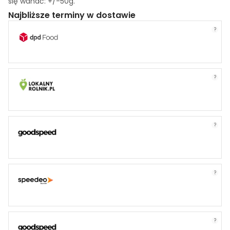
się wahać: +/-50g.
Najbliższe terminy w dostawie
?
?
?
?
?