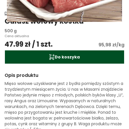
Delikatesy Smakosza
Gulasz wołowy kostka
500 g
Cena aktualna
47.99 zł / 1 szt.
95,98 zł/kg
Do koszyka
Opis produktu
Mięso wołowe uzyskiwane jest z bydła pomiędzy szóstym a
trzydziestym miesiącem życia. U nas w Masarni znajdziecie
Państwo jedynie mięso z młodych, polskich byków klasy „U”,
rasy Angus oraz Limousine. Wypasanych w naturalnych
warunkach, na zielonych terenach Dębowca. Dzięki temu,
mięso po przygotowaniu jest kruche i miękkie. Ponad to
wołowina jest bogata w: pełnowartościowe białko, żelazo,
potas, cynk oraz witaminy z grupy B. Waga produktu może