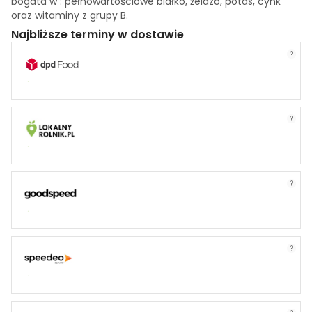
bogata w : pełnowartościowe białko, żelazo, potas, cynk
oraz witaminy z grupy B.
Najbliższe terminy w dostawie
?
?
?
?