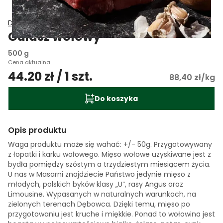
Delikatesy Smakosza
Gulasz wołowy
500 g
Cena aktualna
44.20 zł / 1 szt.
88,40 zł/kg
Do koszyka
Opis produktu
Waga produktu może się wahać: +/- 50g. Przygotowywany
z łopatki i karku wołowego. Mięso wołowe uzyskiwane jest z
bydła pomiędzy szóstym a trzydziestym miesiącem życia.
U nas w Masarni znajdziecie Państwo jedynie mięso z
młodych, polskich byków klasy „U”, rasy Angus oraz
Limousine. Wypasanych w naturalnych warunkach, na
zielonych terenach Dębowca. Dzięki temu, mięso po
przygotowaniu jest kruche i miękkie. Ponad to wołowina jest