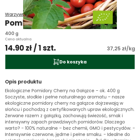
Warzywniak EKO
Pomidory Cherry na gałązce
400 g
Cena aktualna
14.90 zł / 1 szt.
37,25 zł/kg
Do koszyka
Opis produktu
Ekologiczne Pomidory Cherry na Gałązce – ok. 400 g
Soczyste, słodkie i pełne naturalnego aromatu – nasze
ekologiczne pomidory cherry na gałązce dojrzewają w
słońcu i pochodzą z certyfikowanych upraw ekologicznych.
Zerwane razem z gałązką, zachowują świeżość, smak i
intensywny zapach prawdziwych pomidorów. Dlaczego
warto? - 100% naturalne – bez chemii, GMO i pestycydów. -
Intensywnie czerwone, jędrne i pełne smaku. - Idealne do