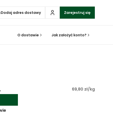
Dodaj adres dostawy
Zarejestruj się
O dostawie
Jak założyć konto?
.
69,80 zł/kg
wie