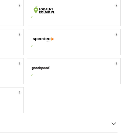
?
?
?
?
?
?
?