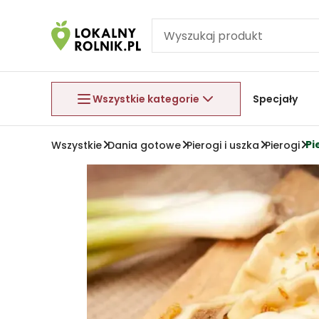
Pomiń nawigację
Aby wyjść z menu, naciśnij przycisk Esc.
Wszystkie kategorie
Specjały
Pi
Wszystkie
Dania gotowe
Pierogi i uszka
Pierogi