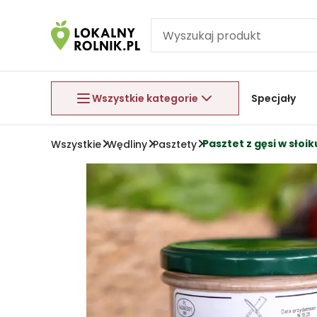
Pomiń nawigację
Aby wyjść z menu, naciśnij przycisk Esc.
Wszystkie kategorie
Specjały
Pasztet z gęsi w słoik
Wszystkie
Wędliny
Pasztety