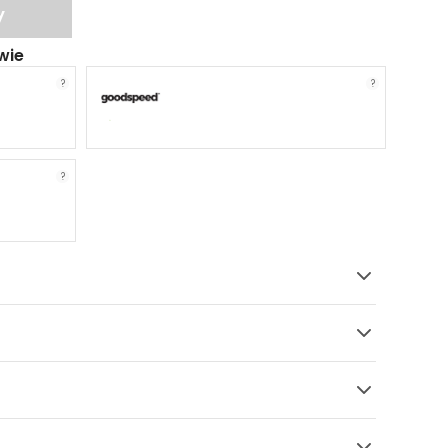
y
wie
?
?
?