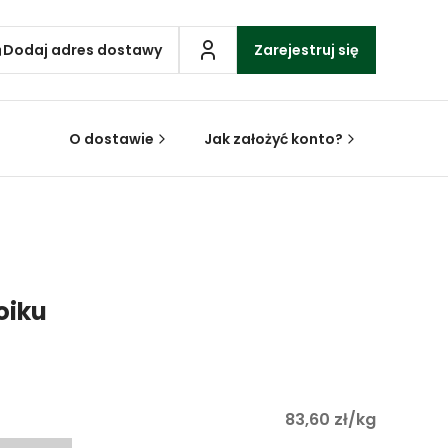
Dodaj adres dostawy
Zarejestruj się
O dostawie
Jak założyć konto?
oiku
83,60 zł/kg