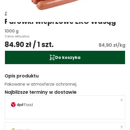
Zakład Mięsny Wasąg
Parówki wieprzowe EKO Wasąg
1000 g
Cena aktualna
84.90 zł / 1 szt.
84,90 zł/kg
Do koszyka
Opis produktu
Pakowane w atmosferze ochronnej.
Najbliższe terminy w dostawie
?
?