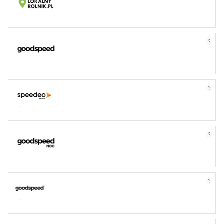
?
?
?
?