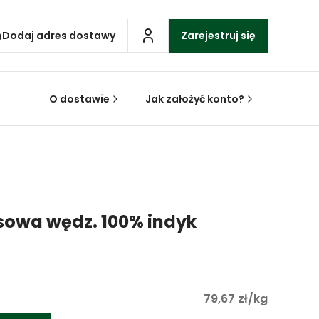
Dodaj adres dostawy
Zarejestruj się
O dostawie
Jak założyć konto?
sowa wędz. 100% indyk
79,67 zł/kg