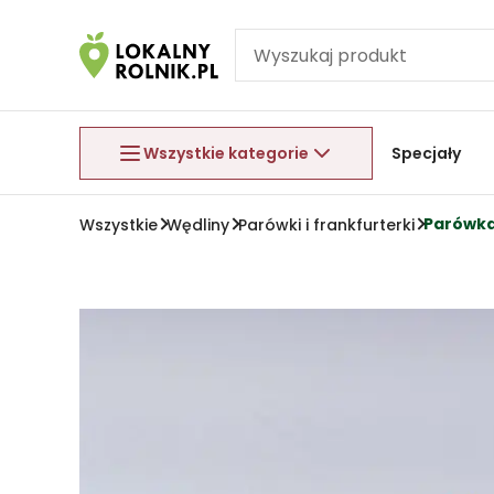
Pomiń nawigację
Aby wyjść z menu, naciśnij przycisk Esc.
Wszystkie kategorie
Specjały
Parówka
Wszystkie
Wędliny
Parówki i frankfurterki