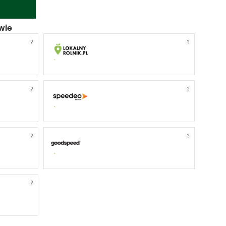
wie
?
?
?
?
?
?
?