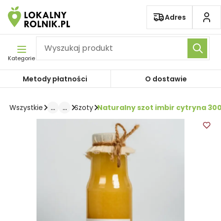
Pomiń nawigację
Adres
Kategorie
Metody płatności
O dostawie
...
...
Naturalny szot imbir cytryna 30
Wszystkie
Szoty