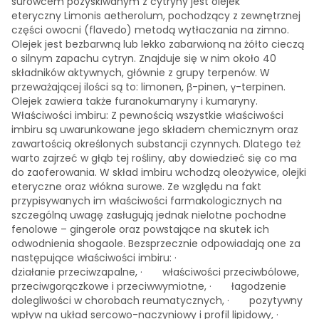
surowcem pozyskiwanym z cytryny jest olejek
eteryczny Limonis aetherolum, pochodzący z zewnętrznej
części owocni (flavedo) metodą wytłaczania na zimno.
Olejek jest bezbarwną lub lekko zabarwioną na żółto cieczą
o silnym zapachu cytryn. Znajduje się w nim około 40
składników aktywnych, głównie z grupy terpenów. W
przeważającej ilości są to: limonen, β-pinen, γ-terpinen.
Olejek zawiera także furanokumaryny i kumaryny.
Właściwości imbiru: Z pewnością wszystkie właściwości
imbiru są uwarunkowane jego składem chemicznym oraz
zawartością określonych substancji czynnych. Dlatego też
warto zajrzeć w głąb tej rośliny, aby dowiedzieć się co ma
do zaoferowania. W skład imbiru wchodzą oleożywice, olejki
eteryczne oraz włókna surowe. Ze względu na fakt
przypisywanych im właściwości farmakologicznych na
szczególną uwagę zasługują jednak nielotne pochodne
fenolowe – gingerole oraz powstające na skutek ich
odwodnienia shogaole. Bezsprzecznie odpowiadają one za
następujące właściwości imbiru: ·
działanie przeciwzapalne, · właściwości przeciwbólowe,
przeciwgorączkowe i przeciwwymiotne, · łagodzenie
dolegliwości w chorobach reumatycznych, · pozytywny
wpływ na układ sercowo-naczyniowy i profil lipidowy, ·