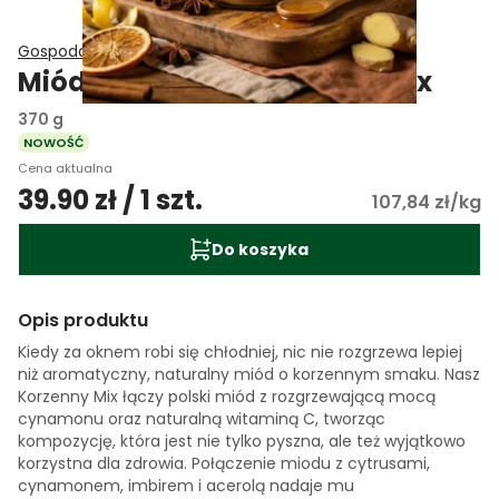
Gospodarstwo Pasieczne Łysoń
Miód rzepakowy Korzenny Mix
370 g
NOWOŚĆ
Cena aktualna
39.90 zł / 1 szt.
107,84 zł/kg
Do koszyka
Opis produktu
Kiedy za oknem robi się chłodniej, nic nie rozgrzewa lepiej
niż aromatyczny, naturalny miód o korzennym smaku. Nasz
Korzenny Mix łączy polski miód z rozgrzewającą mocą
cynamonu oraz naturalną witaminą C, tworząc
kompozycję, która jest nie tylko pyszna, ale też wyjątkowo
korzystna dla zdrowia. Połączenie miodu z cytrusami,
cynamonem, imbirem i acerolą nadaje mu