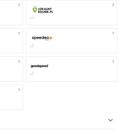
?
?
?
?
?
?
?