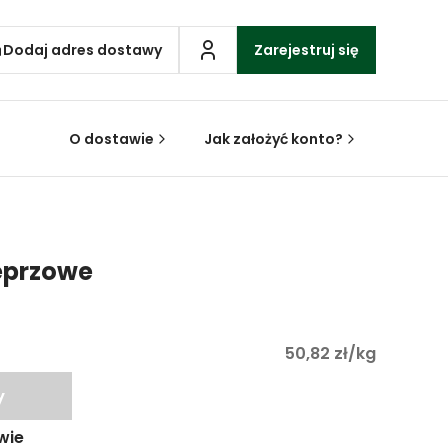
Dodaj adres dostawy
Zarejestruj się
O dostawie
Jak założyć konto?
eprzowe
50,82 zł/kg
y
wie