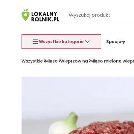
Pomiń nawigację
Aby wyjść z menu, naciśnij przycisk Esc.
Wszystkie kategorie
Specjały
Wszystkie
Mięso
Wieprzowina
Mięso mielone wiep