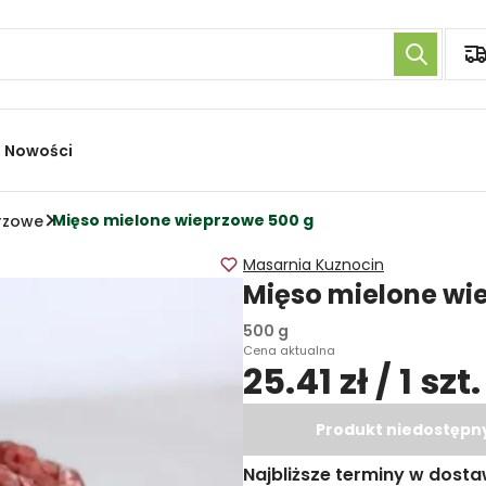
Nowości
Mięso mielone wieprzowe 500 g
rzowe
Masarnia Kuznocin
Mięso mielone wi
500 g
Cena aktualna
25.41 zł / 1 szt.
Produkt niedostępn
Najbliższe terminy w dosta