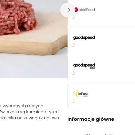
zi z wybranych małych
wierzęta są karmione tylko i
kólnika na zewnątrz chlewu.
Informacje główne