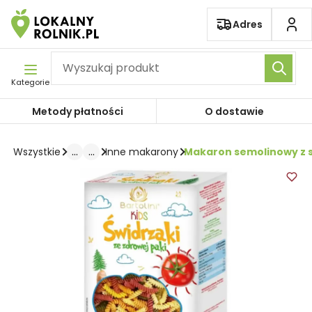
Pomiń nawigację
Adres
Kategorie
Metody płatności
O dostawie
...
...
Makaron semolinowy z s
Wszystkie
Inne makarony