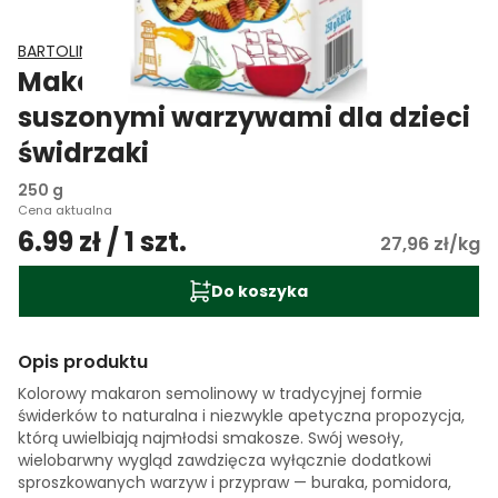
BARTOLINI
Makaron semolinowy z
suszonymi warzywami dla dzieci
świdrzaki
250 g
Cena aktualna
6.99 zł / 1 szt.
27,96 zł/kg
Do koszyka
Opis produktu
Kolorowy makaron semolinowy w tradycyjnej formie
świderków to naturalna i niezwykle apetyczna propozycja,
którą uwielbiają najmłodsi smakosze. Swój wesoły,
wielobarwny wygląd zawdzięcza wyłącznie dodatkowi
sproszkowanych warzyw i przypraw — buraka, pomidora,