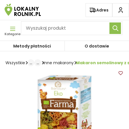
Pomiń nawigację
Adres
Kategorie
Metody płatności
O dostawie
...
...
Makaron semolinowy z s
Wszystkie
Inne makarony