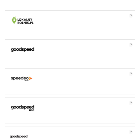
?
?
?
?
?