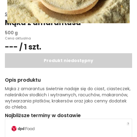
Swoja Mąka
Mąka z amarantusa
500 g
Cena aktualna
--- / 1 szt.
Produkt niedostępny
Opis produktu
Mąka z amarantus świetnie nadaje się do ciast, ciasteczek,
naleśników słodkich i wytrawnych, racuchów, makaronów,
wytwarzania płatków, krakersów oraz jako cenny dodatek
do chleba.
Najbliższe terminy w dostawie
?