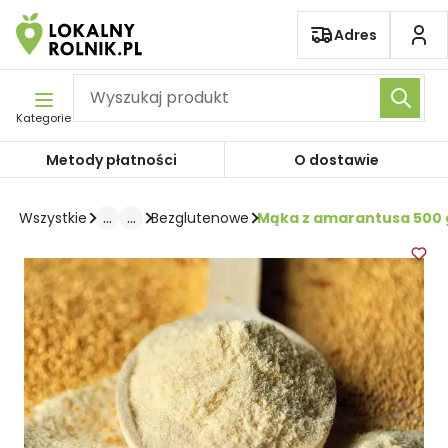
Pomiń nawigację
Adres
Kategorie
Metody płatności
O dostawie
...
...
Mąka z amarantusa 500 
Wszystkie
Bezglutenowe