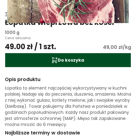
Tradycyjne Przetwórstwo Mięsne Jacek Nowak
Łopatka wieprzowa bez kości
1000 g
Cena aktualna
49.00 zł / 1 szt.
49,00 zł/kg
Do koszyka
Opis produktu
Łopatka to element najczęściej wykorzystywany w kuchni
polskiej. Nadaje się do pieczenia, duszenia, smażenia. Można
z niej wykonać gulasz, kotlety mielone, jak i swojskie wyroby
(kiełbasę). Towar pakujemy dla Państwa w poniedziałek w
godzinach popołudniowych. Każdy nasz produkt pakowany
jest atmosferze ochronnej (MAP). Mięso tak zapakowane
można mrozić do 6 miesięcy.
Najbliższe terminy w dostawie