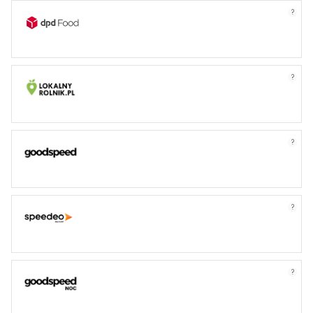
?
?
?
?
?