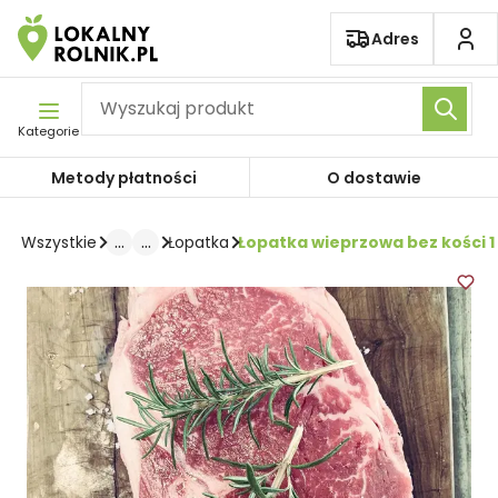
Pomiń nawigację
Adres
Kategorie
Metody płatności
O dostawie
...
...
Łopatka wieprzowa bez kości 1
Wszystkie
Łopatka