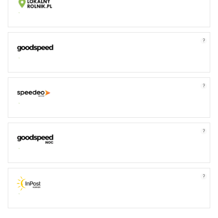
?
?
?
?