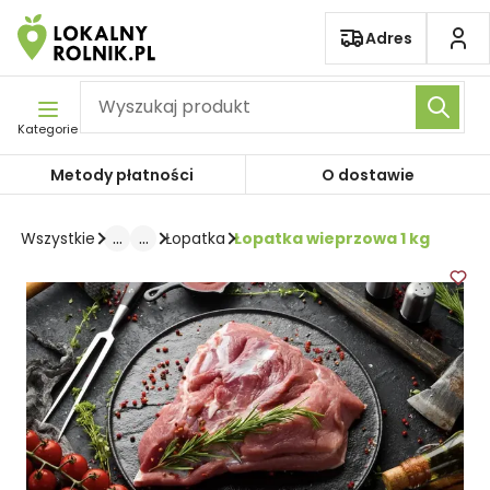
Pomiń nawigację
Adres
Kategorie
Metody płatności
O dostawie
...
...
Łopatka wieprzowa 1 kg
Wszystkie
Łopatka