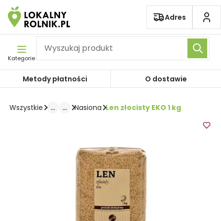
Pomiń nawigację
Adres
Kategorie
Metody płatności
O dostawie
...
...
Len złocisty EKO 1 kg
Wszystkie
Nasiona