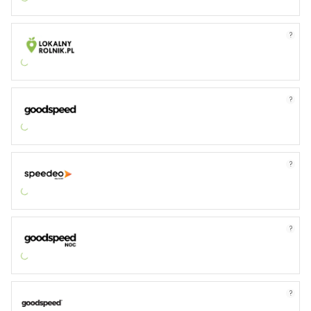
?
?
?
?
?