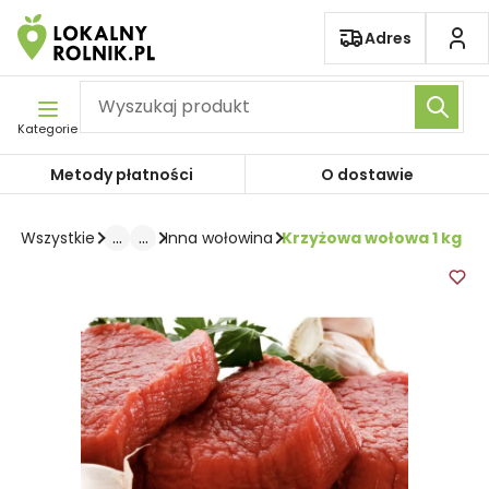
Pomiń nawigację
Adres
Kategorie
Metody płatności
O dostawie
...
...
Krzyżowa wołowa 1 kg
Wszystkie
Inna wołowina