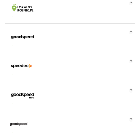
?
?
?
?
?