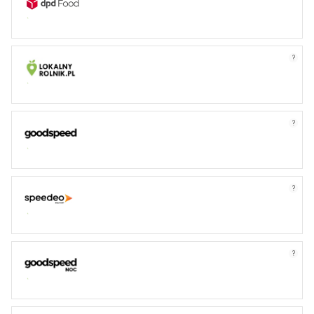
?
?
?
?