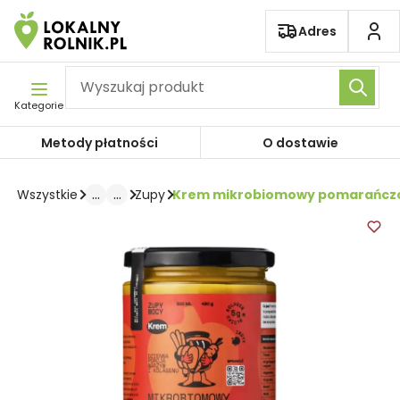
Pomiń nawigację
Adres
Kategorie
Metody płatności
O dostawie
...
...
Krem mikrobiomowy pomarańczo
Wszystkie
Zupy