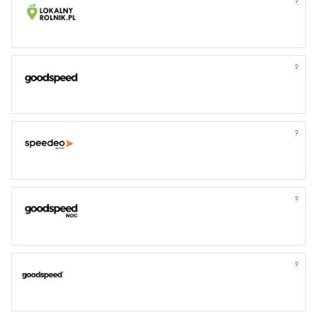
?
?
?
?
?