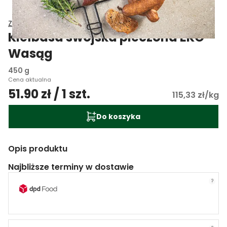
Zakład Mięsny Wasąg
Kiełbasa swojska pieczona EKO
Wasąg
450 g
Cena aktualna
51.90 zł / 1 szt.
115,33 zł/kg
Do koszyka
Opis produktu
Najbliższe terminy w dostawie
?