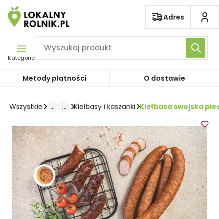
Pomiń nawigację
Adres
Kategorie
Metody płatności
O dostawie
...
...
Kiełbasa swojska pie
Wszystkie
Kiełbasy i kaszanki