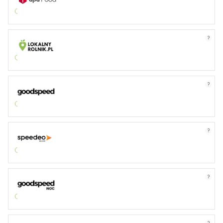
?
?
?
?