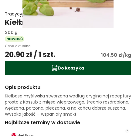
Tradycyjne Przetwórstwo Mięsne Jacek Nowak
Kiełbasa myśliwska
200 g
NOWOŚĆ
Cena aktualna
20.90 zł / 1 szt.
104,50 zł/kg
Do koszyka
Opis produktu
Kiełbasa myśliwska stworzona według oryginalnej receptury
prosto z Kaszub z mięsa wieprzowego, średnio rozdrobiona,
wędzona, parzona, pieczona, a na końcu dobrze suszona.
Wysoka jakość – wspaniały smak!
Najbliższe terminy w dostawie
?