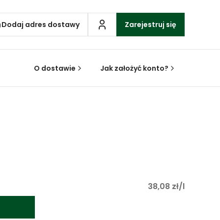
Dodaj adres dostawy
Zarejestruj się
O dostawie
Jak założyć konto?
38,08 zł/l