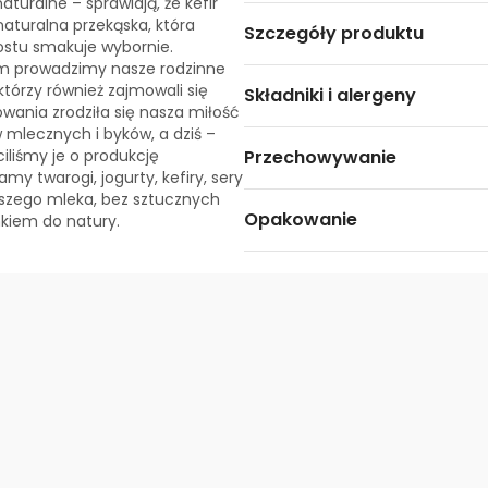
turalne – sprawiają, że kefir
naturalna przekąska, która
Szczegóły produktu
ostu smakuje wybornie.
m prowadzimy nasze rodzinne
tórzy również zajmowali się
Składniki i alergeny
owania zrodziła się nasza miłość
mlecznych i byków, a dziś –
liśmy je o produkcję
Przechowywanie
 twarogi, jogurty, kefiry, sery
aszego mleka, bez sztucznych
Opakowanie
nkiem do natury.