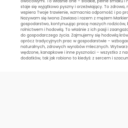
owocowymi. To właśnie one – słodkie, pełne smaku i na
staje się wyjątkowo pyszny i orzeźwiający. To zdrowa, 
wspiera Twoje trawienie, wzmacnia odporność i po pr
Nazywam się Iwona Zawiasa i razem z mężem Markie
gospodarstwo, kontynuując pracę naszych rodziców, k
rolnictwem i hodowlą. To właśnie z ich pasji i zaangaż
do gospodarczego życia. Zajmujemy się hodowlą krów 
oprócz tradycyjnych prac w gospodarstwie – wzbogaci
naturalnych, zdrowych wyrobów mlecznych. Wytwarzamy
wędzone, kanapkowe i inne pyszności – wszystko z n
dodatków, tak jak robiono to kiedyś: z sercem i szacu