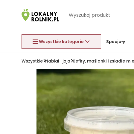
Pomiń nawigację
Aby wyjść z menu, naciśnij przycisk Esc.
Wszystkie kategorie
Specjały
Wszystkie
Nabiał i jaja
Kefiry, maślanki i zsiadłe ml