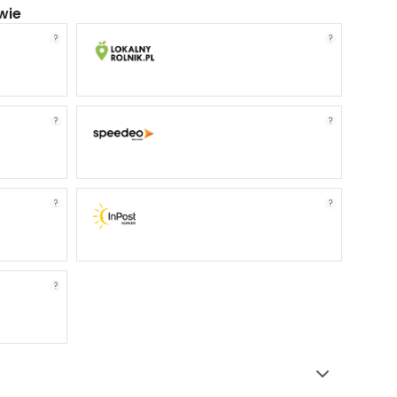
wie
?
?
?
?
?
?
?