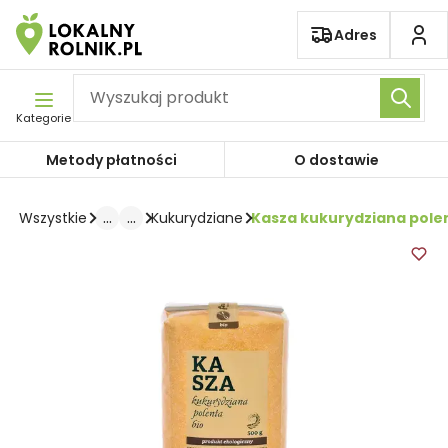
Pomiń nawigację
Adres
Kategorie
Metody płatności
O dostawie
...
...
Kasza kukurydziana polen
Wszystkie
Kukurydziane