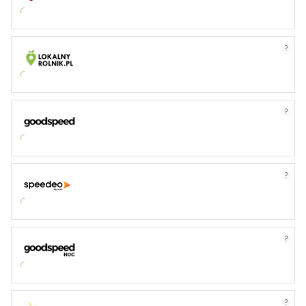
?
?
?
?
?