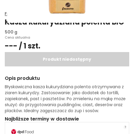
Fresano
Kasza kukurydziana polenta BIO
500 g
Cena aktualna
--- / 1 szt.
Produkt niedostępny
Opis produktu
Błyskawiczna kasza kukurydziana polenta otrzymywana z
ziaren kukurydzy. Zastosowanie: jako dodatek do tortilli,
zapiekanek, past i pasztetów. Po zmieleniu na mąkę może
służyć do przygotowania puddingów, ciast, deserów oraz
placków. Idealny zagęszczacz do zup i sosów.
Najbliższe terminy w dostawie
?