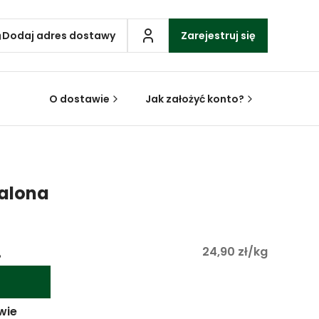
Dodaj adres dostawy
Zarejestruj się
O dostawie
Jak założyć konto?
alona
.
24,90 zł/kg
wie