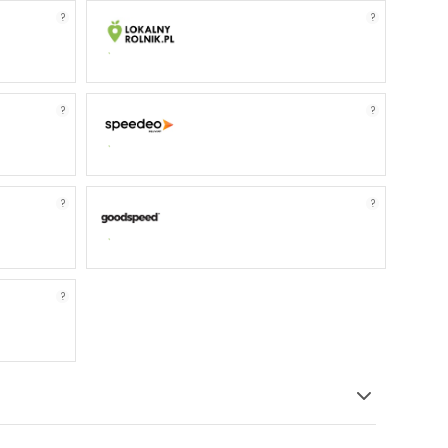
?
?
?
?
?
?
?