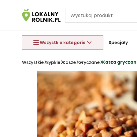
Pomiń nawigację
Aby wyjść z menu, naciśnij przycisk Esc.
Wszystkie kategorie
Specjały
Kasza gryczana
Wszystkie
Sypkie
Kasze
Gryczane