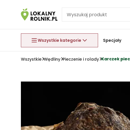
Pomiń nawigację
Aby wyjść z menu, naciśnij przycisk Esc.
Wszystkie kategorie
Specjały
Karczek pie
Wszystkie
Wędliny
Pieczenie i rolady