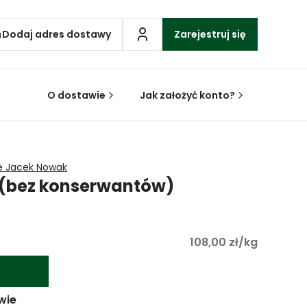
Dodaj adres dostawy
Zarejestruj się
O dostawie
Jak założyć konto?
e Jacek Nowak
 (bez konserwantów)
108,00 zł/kg
wie