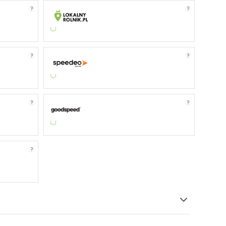
?
?
?
?
?
?
?