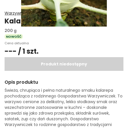
Warzywniczek Gospodarstwo Rolne
Kalarepa (nowalijki)
200 g
NOWOŚĆ
Cena aktualna
--- / 1 szt.
Produkt niedostępny
Opis produktu
Świeża, chrupiąca i pełna naturalnego smaku kalarepa
pochodząca z rodzinnego Gospodarstwa Warzywniczek. To
warzywo cenione za delikatny, lekko słodkawy smak oraz
wszechstronne zastosowanie w kuchni – doskonale
sprawdzi się jako zdrowa przekąska, składnik surówek,
sałatek, zup czy dań duszonych. Gospodarstwo
Warzywniczek to rodzinne gospodarstwo z tradycjami