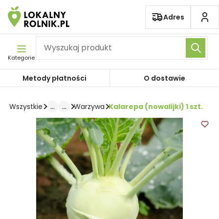
Pomiń nawigację
Adres
Kategorie
Metody płatności
O dostawie
...
...
Kalarepa (nowalijki) 1 szt.
Wszystkie
Warzywa