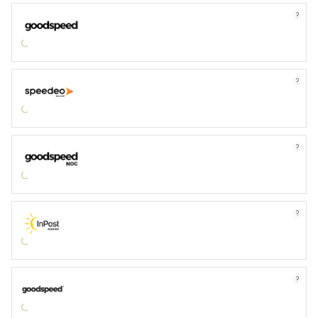
?
?
?
?
?