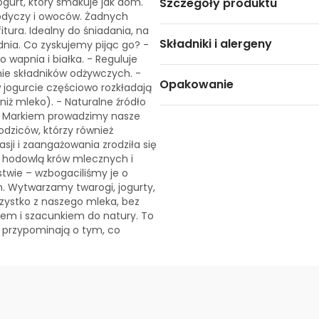
ogurt, który smakuje jak dom.
Szczegóły produktu
słodyczy i owoców. Żadnych
ura. Idealny do śniadania, na
Składniki i alergeny
dnia. Co zyskujemy pijąc go? -
wapnia i białka. - Reguluje
nie składników odżywczych. -
Opakowanie
w jogurcie częściowo rozkładają
niż mleko). - Naturalne źródło
m Markiem prowadzimy nasze
dziców, którzy również
asji i zaangażowania zrodziła się
 hodowlą krów mlecznych i
twie – wzbogaciliśmy je o
 Wytwarzamy twarogi, jogurty,
szystko z naszego mleka, bez
rcem i szacunkiem do natury. To
 przypominają o tym, co