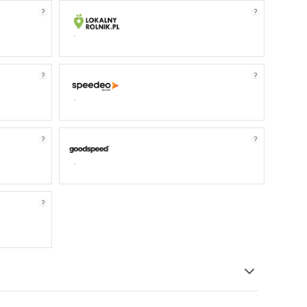
?
?
?
?
?
?
?