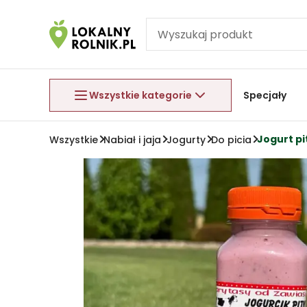
Pomiń nawigację
Aby wyjść z menu, naciśnij przycisk Esc.
Wszystkie kategorie
Specjały
Jogurt pi
Wszystkie
Nabiał i jaja
Jogurty
Do picia