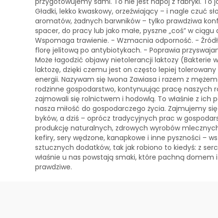
przygotowujemy sami. To nie jest napój z fabryki. To j
Gładki, lekko kwaskowy, orzeźwiający – i nagle czuć 
aromatów, żadnych barwników – tylko prawdziwa konfit
spacer, do pracy lub jako małe, pyszne „coś” w ciągu 
Wspomaga trawienie. - Wzmacnia odporność. - Źródło 
florę jelitową po antybiotykach. - Poprawia przyswaja
Może łagodzić objawy nietolerancji laktozy (Bakterie 
laktozę, dzięki czemu jest on często lepiej tolerowany 
energii. Nazywam się Iwona Zawiasa i razem z męże
rodzinne gospodarstwo, kontynuując pracę naszych ro
zajmowali się rolnictwem i hodowlą. To właśnie z ich p
nasza miłość do gospodarczego życia. Zajmujemy się
byków, a dziś – oprócz tradycyjnych prac w gospodars
produkcję naturalnych, zdrowych wyrobów mlecznych.
kefiry, sery wędzone, kanapkowe i inne pyszności – w
sztucznych dodatków, tak jak robiono to kiedyś: z se
właśnie u nas powstają smaki, które pachną domem i
prawdziwe.