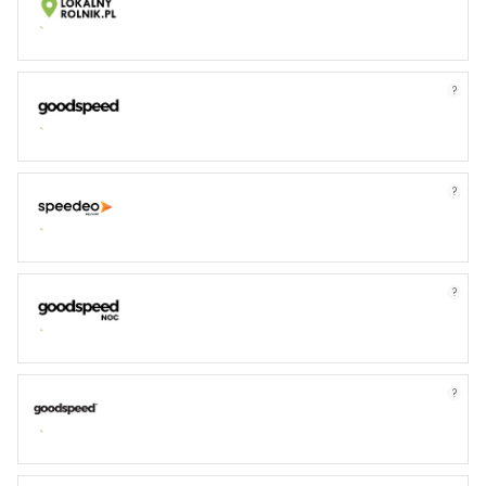
?
?
?
?