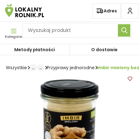
Pomiń nawigację
Adres
Kategorie
Metody płatności
O dostawie
...
...
Imbir mielony be
Wszystkie
Przyprawy jednorodne