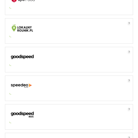
?
?
?
?