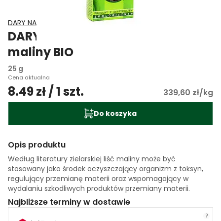
DARY NATURY
DARY NATURY Herbatka liść
maliny BIO
25 g
Cena aktualna
8.49 zł / 1 szt.
339,60 zł/kg
Do koszyka
Opis produktu
Według literatury zielarskiej liść maliny może być
stosowany jako środek oczyszczający organizm z toksyn,
regulujący przemianę materii oraz wspomagający w
wydalaniu szkodliwych produktów przemiany materii.
Najbliższe terminy w dostawie
?