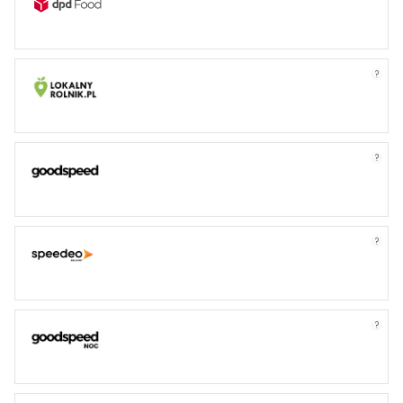
?
?
?
?