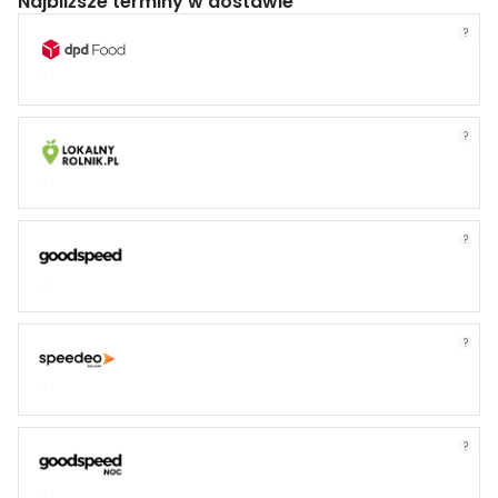
Najbliższe terminy w dostawie
?
?
?
?
?