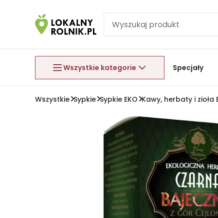
Pomiń nawigację
Aby wyjść z menu, naciśnij przycisk Esc.
Wszystkie kategorie
Specjały
Wszystkie
Sypkie
Sypkie EKO
Kawy, herbaty i zioła