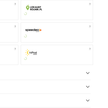
?
?
?
?
?
?