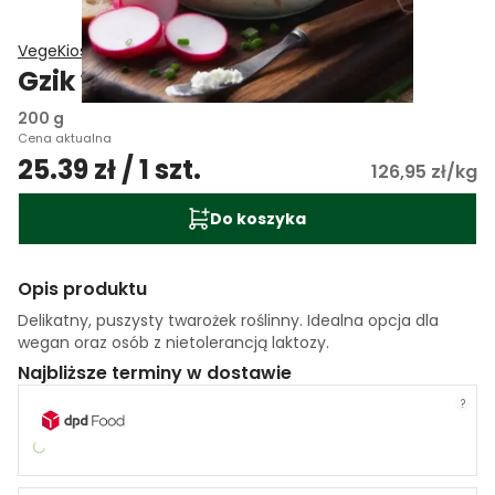
VegeKiosk
Gzik wegański
200 g
Cena aktualna
25.39 zł / 1 szt.
126,95 zł/kg
Do koszyka
Opis produktu
Delikatny, puszysty twarożek roślinny. Idealna opcja dla
wegan oraz osób z nietolerancją laktozy.
Najbliższe terminy w dostawie
?