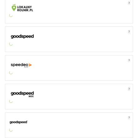
?
?
?
?
?