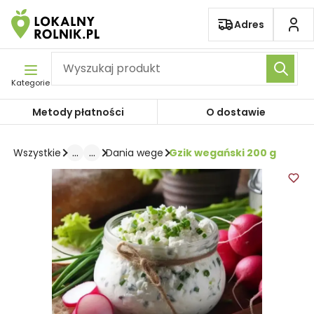
Pomiń nawigację
Adres
Kategorie
Metody płatności
O dostawie
...
...
Gzik wegański 200 g
Wszystkie
Dania wege