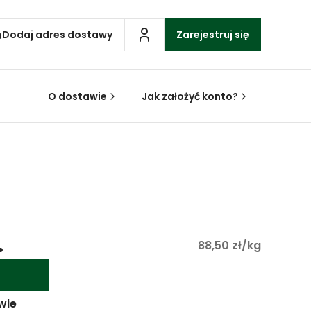
Dodaj adres dostawy
Zarejestruj się
O dostawie
Jak założyć konto?
.
88,50 zł/kg
wie