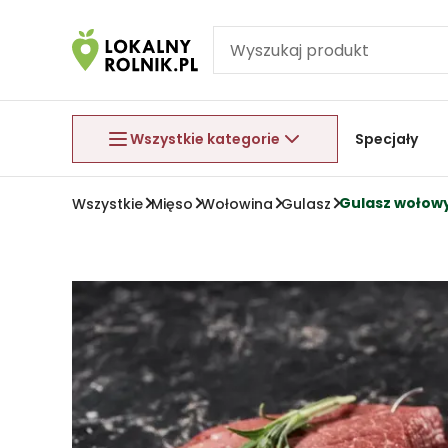
Pomiń nawigację
Aby wyjść z menu, naciśnij przycisk Esc.
Wszystkie kategorie
Specjały
Gulasz wołowy
Wszystkie
Mięso
Wołowina
Gulasz