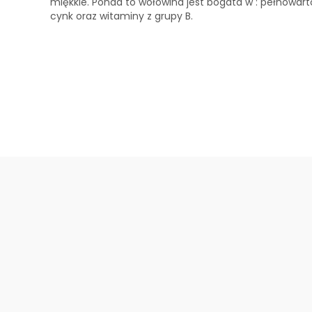
miękkie. Ponad to wołowina jest bogata w : pełnowarto
cynk oraz witaminy z grupy B.