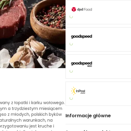
any z łopatki i karku wołowego.
stym a trzydziestym miesiącem
ięso z młodych, polskich byków
Informacje główne
naturalnych warunkach, na
rzygotowaniu jest kruche i