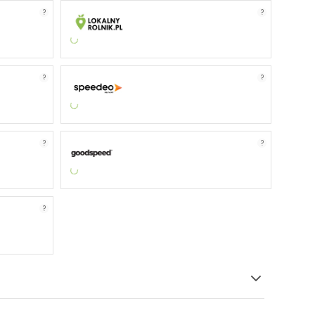
?
?
?
?
?
?
?