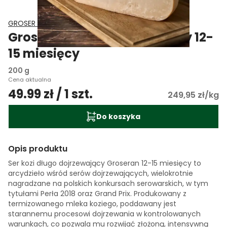
GROSER Grodziskie Sery Kozie
Groseran długodojrzewający 12-
15 miesięcy
200 g
Cena aktualna
49.99 zł / 1 szt.
249,95 zł/kg
Do koszyka
Opis produktu
Ser kozi długo dojrzewający Groseran 12-15 miesięcy to
arcydzieło wśród serów dojrzewających, wielokrotnie
nagradzane na polskich konkursach serowarskich, w tym
tytułami Perła 2018 oraz Grand Prix. Produkowany z
termizowanego mleka koziego, poddawany jest
starannemu procesowi dojrzewania w kontrolowanych
warunkach, co pozwala mu rozwijać złożoną, intensywną