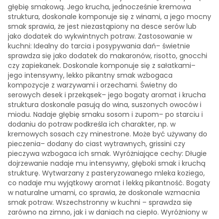
głębię smakową. Jego krucha, jednocześnie kremowa
struktura, doskonale komponuje się z winami, a jego mocny
smak sprawia, że jest niezastąpiony na desce serów lub
jako dodatek do wykwintnych potraw. Zastosowanie w
kuchni: Idealny do tarcia i posypywania dań– świetnie
sprawdza się jako dodatek do makaronów, risotto, gnocchi
czy zapiekanek. Doskonale komponuje się z sałatkami–
jego intensywny, lekko pikantny smak wzbogaca
kompozycje z warzywami i orzechami. Świetny do
serowych desek i przekąsek– jego bogaty aromat i krucha
struktura doskonale pasują do wina, suszonych owoców i
miodu. Nadaje głębię smaku sosom i zupom– po starciu i
dodaniu do potraw podkreśla ich charakter, np. w
kremowych sosach czy minestrone. Może być używany do
pieczenia– dodany do ciast wytrawnych, grissini czy
pieczywa wzbogaca ich smak. Wyróżniające cechy: Długie
dojrzewanie nadaje mu intensywny, głęboki smak i kruchą
strukturę. Wytwarzany z pasteryzowanego mleka koziego,
co nadaje mu wyjątkowy aromat i lekką pikantność. Bogaty
w naturalne umami, co sprawia, że doskonale wzmacnia
smak potraw. Wszechstronny w kuchni – sprawdza się
zarówno na zimno, jak i w daniach na ciepło. Wyróżniony w