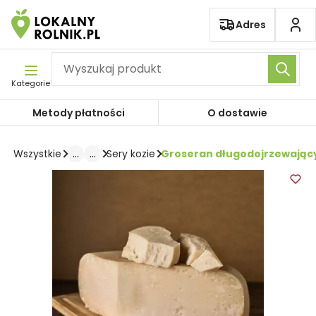
Pomiń nawigację
Adres
Kategorie
Metody płatności
O dostawie
...
...
Groseran długodojrzewający 
Wszystkie
Sery kozie