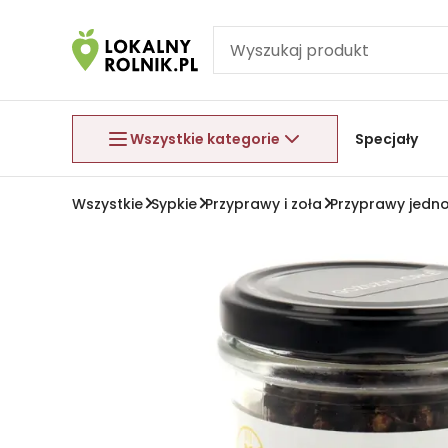
Pomiń nawigację
Aby wyjść z menu, naciśnij przycisk Esc.
Wszystkie kategorie
Specjały
Wszystkie
Sypkie
Przyprawy i zoła
Przyprawy jedn