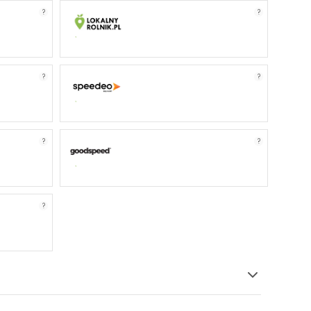
?
?
?
?
?
?
?