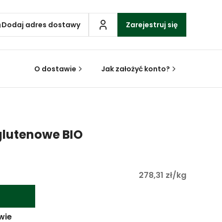
Dodaj adres dostawy
Zarejestruj się
O dostawie
Jak założyć konto?
glutenowe BIO
278,31 zł/kg
wie