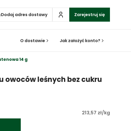
Dodaj adres dostawy
Zarejestruj się
O dostawie
Jak założyć konto?
utenowa 14 g
u owoców leśnych bez cukru
213,57 zł/kg