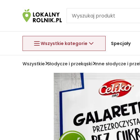
Pomiń nawigację
Aby wyjść z menu, naciśnij przycisk Esc.
Wszystkie kategorie
Specjały
Wszystkie
Słodycze i przekąski
Inne słodycze i prze