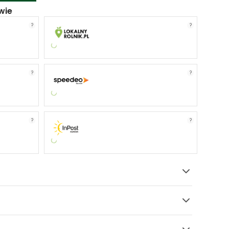
wie
?
?
?
?
?
?