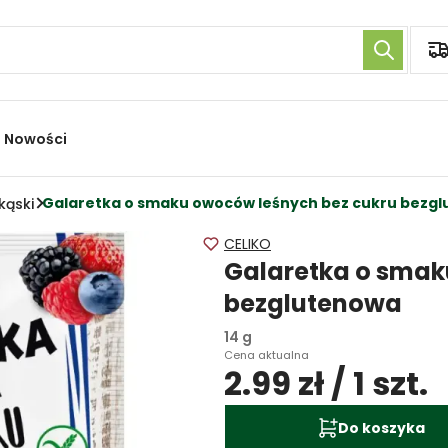
Nowości
Galaretka o smaku owoców leśnych bez cukru bezgl
kąski
CELIKO
Galaretka o smak
bezglutenowa
14 g
Cena aktualna
2.99 zł / 1 szt.
Do koszyka