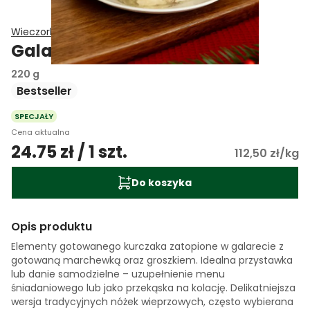
Wieczorkowscy
Galaretka drobiowa
220 g
Bestseller
SPECJAŁY
Cena aktualna
24.75 zł / 1 szt.
112,50 zł/kg
Do koszyka
Opis produktu
Elementy gotowanego kurczaka zatopione w galarecie z
gotowaną marchewką oraz groszkiem. Idealna przystawka
lub danie samodzielne – uzupełnienie menu
śniadaniowego lub jako przekąska na kolację. Delikatniejsza
wersja tradycyjnych nóżek wieprzowych, często wybierana