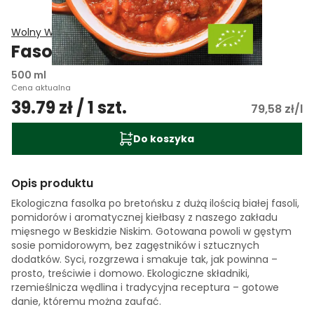
Wolny Wypas
Fasolka po bretońsku EKO
500 ml
Cena aktualna
39.79 zł / 1 szt.
79,58 zł/l
Do koszyka
Opis produktu
Ekologiczna fasolka po bretońsku z dużą ilością białej fasoli,
pomidorów i aromatycznej kiełbasy z naszego zakładu
mięsnego w Beskidzie Niskim. Gotowana powoli w gęstym
sosie pomidorowym, bez zagęstników i sztucznych
dodatków. Syci, rozgrzewa i smakuje tak, jak powinna –
prosto, treściwie i domowo. Ekologiczne składniki,
rzemieślnicza wędlina i tradycyjna receptura – gotowe
danie, któremu można zaufać.