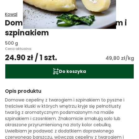
Kowal
Domowe cepeliny z twarogiem i
szpinakiem
500 g
Cena aktualna
24.90 zł / 1 szt.
49,80 zł/kg
Do koszyka
Opis produktu
Domowe cepeliny z twarogiem i szpinakiem to pyszne i
treściwe kluski w których wnętrzu kryje się pełnotłusty
twaróg z aromatycznym podsmażonym na maśle
szpinakiem i czosnkiem. Znakomicie smakują solo lub
okraszone przyrumienioną na złoty kolor cebulką.
Uwielbiam je podawać z dodatkiem doprawionego
czerwonego barszczu, wówczas cepeliny z twarogiem i