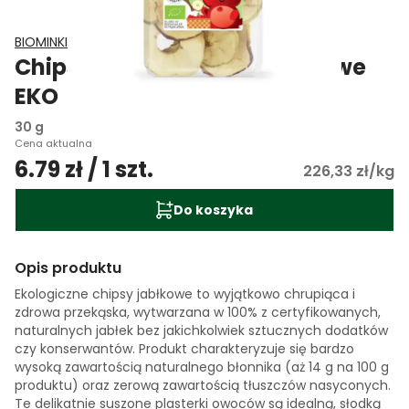
BIOMINKI
Chipsy jabłkowe bezglutenowe
EKO
30 g
Cena aktualna
6.79 zł / 1 szt.
226,33 zł/kg
Do koszyka
Opis produktu
Ekologiczne chipsy jabłkowe to wyjątkowo chrupiąca i
zdrowa przekąska, wytwarzana w 100% z certyfikowanych,
naturalnych jabłek bez jakichkolwiek sztucznych dodatków
czy konserwantów. Produkt charakteryzuje się bardzo
wysoką zawartością naturalnego błonnika (aż 14 g na 100 g
produktu) oraz zerową zawartością tłuszczów nasyconych.
Te delikatnie suszone plasterki owoców są idealną, słodką