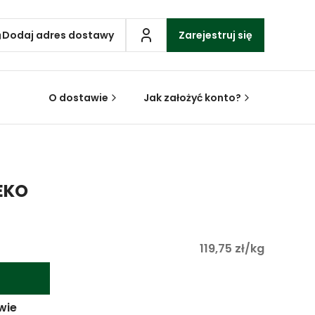
Dodaj adres dostawy
Zarejestruj się
O dostawie
Jak założyć konto?
EKO
119,75 zł/kg
wie