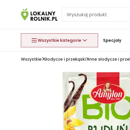
Pomiń nawigację
Aby wyjść z menu, naciśnij przycisk Esc.
Wszystkie kategorie
Specjały
Wszystkie
Słodycze i przekąski
Inne słodycze i prze