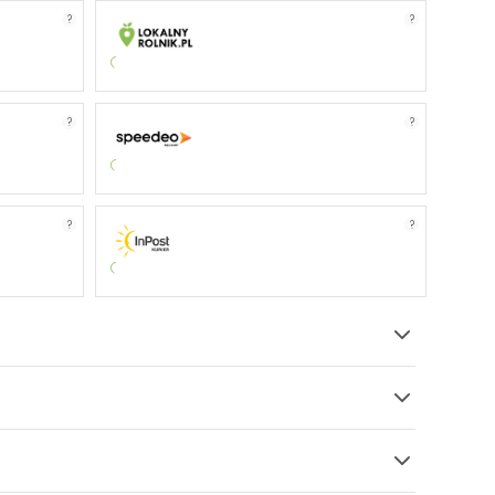
?
?
?
?
?
?