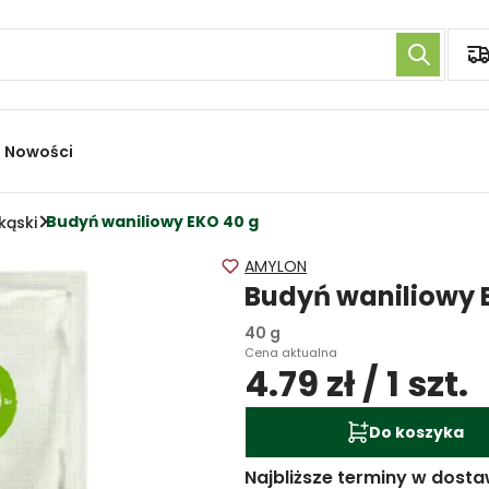
Nowości
Budyń waniliowy EKO 40 g
kąski
AMYLON
Budyń waniliowy 
40 g
Cena aktualna
4.79 zł / 1 szt.
Do koszyka
Najbliższe terminy w dosta