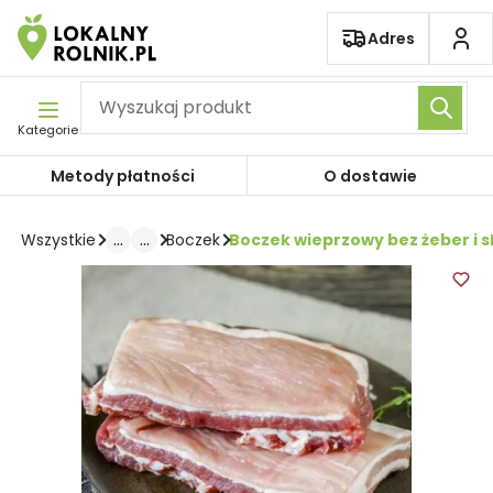
Pomiń nawigację
Adres
Kategorie
Metody płatności
O dostawie
...
...
Boczek wieprzowy bez żeber i s
Wszystkie
Boczek