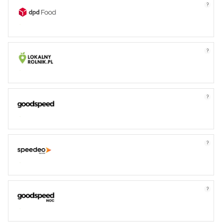
?
?
?
?
?