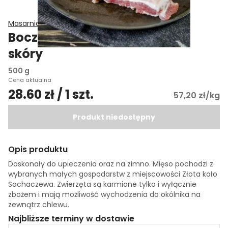
Masarnia Kuznocin
Boczek wieprzowy bez żeber i
skóry
500 g
Cena aktualna
28.60 zł / 1 szt.
57,20 zł/kg
Produkt niedostępny
Opis produktu
Doskonały do upieczenia oraz na zimno. Mięso pochodzi z
wybranych małych gospodarstw z miejscowości Złota koło
Sochaczewa. Zwierzęta są karmione tylko i wyłącznie
zbożem i mają możliwość wychodzenia do okólnika na
zewnątrz chlewu.
Najbliższe terminy w dostawie