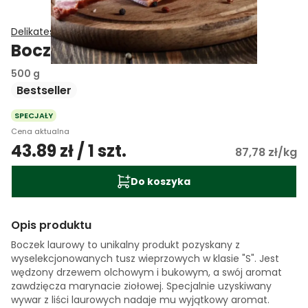
Delikatesy Smakosza
Boczek wędzony parzony
500 g
Bestseller
SPECJAŁY
Cena aktualna
43.89 zł / 1 szt.
87,78 zł/kg
Do koszyka
Opis produktu
Boczek laurowy to unikalny produkt pozyskany z
wyselekcjonowanych tusz wieprzowych w klasie "S". Jest
wędzony drzewem olchowym i bukowym, a swój aromat
zawdzięcza marynacie ziołowej. Specjalnie uzyskiwany
wywar z liści laurowych nadaje mu wyjątkowy aromat.